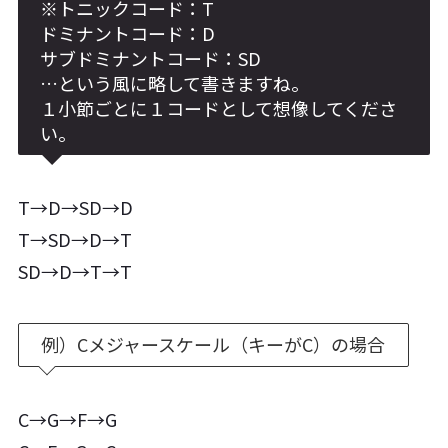
※トニックコード：T
ドミナントコード：D
サブドミナントコード：SD
…という風に略して書きますね。
１小節ごとに１コードとして想像してくださ
い。
T→D→SD→D
T→SD→D→T
SD→D→T→T
例）Cメジャースケール（キーがC）の場合
C→G→F→G