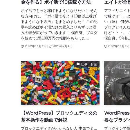
金を作る】ポイ活で10倍稼ぐ方法
エイトが全
ポイ活でもっと稼げるようになりたい！ そん
アフィリエイト
な方向けに、「ポイ活で今より10倍以上稼げ
で稼ぐぞ！…
るようになる方法」をまとめました！ この記
い（泣） 何が
事を読めばポイ活だけの収入よりもずっと収
ブログとそん
入の幅が広がっていきます！ 僕自身、ブログ
けど・・・。 
を始めて1撃100万円の報酬をもらった...
僕自身、5年以
2022年11月19日
2026年7月4日
2022年11月12
仕事、お金
【WordPress】ブロックエディタの
WordPr
基本操作を動画で解説
要なプラグ
ブロックエディタがわからない人 本気でミュ
プラグインで悩む