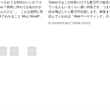
ーされてるWIXがいいの？そ
Twitterではこの内容だけでも数万円で販売
ress？簡単に作れてお金がかか
ている人もいるくらい濃い内容です。つま
んだけど…。 こんな疑問に答
読み飛ばしたら数万円分損します。最後ま
わかること WixとWordP...
読んでくれれば「Webマーケティング」の..
2022年5月3日
2026年1月31日
2
3
...
4