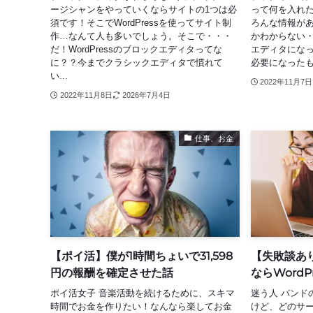
ージシャンをやっていくならサイトの1つは必
って何を入れた
須です！そこでWordPressを使ってサイト制
ろんな情報が
作…なんて人も多いでしょう。そこで・・・
かわからない・
だ！WordPressのブロックエディタってな
エディタにな
に？？今までクラシックエディタで慣れて
必要になったも
い...
2022年11月7日
2022年11月8日
2026年7月4日
仕事、お金
【ポイ活】僕が1時間ちょいで31,598
【失敗談あ
円の報酬を確定させた話
ならWordP
ポイ活女子 音楽活動を続けるために、スキマ
迷う人 バンド
時間でお金を作りたい！なんなら楽してお金
けど、どのサ