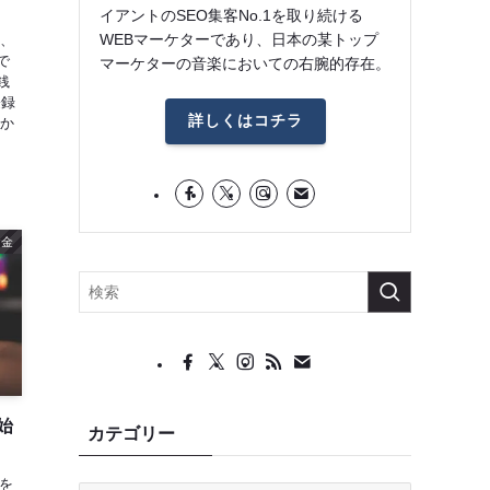
イアントのSEO集客No.1を取り続ける
WEBマーケターであり、日本の某トップ
に、
で
マーケターの音楽においての右腕的存在。
銭
登録
詳しくはコチラ
とか
お金
始
カテゴリー
動を