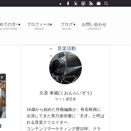
めての方へ
プロフィール
ブログ
お問い合わせ
st VISITORS
ABOUT
BLOG
CONTACT
音楽活動
ギター
仕事、お金
人間関係
お金
久音 来蔵(くおんらいぞう)
サイト運営者
16歳から始めた作曲編曲が、有名映画に
出演してきた実力派俳優に「天才」と呼ば
れる音楽クリエイター。
稼
コンテンツマーケティング歴10年、クラ