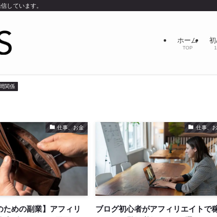
発信しています。
ホーム
初
TOP
1
間関係
仕事、お金
仕事、
のための副業】アフィリ
ブログ初心者がアフィリエイトで