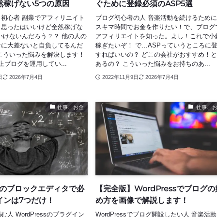
然稼げない5つの原因
ぐために登録必須のASP5選
初心者 副業でアフィリエイト
ブログ初心者の人 音楽活動を続けるため
と思ったはいいけど全然稼げな
スキマ時間でお金を作りたい！で、ブログ
いけないんだろう？？ 他の人の
アフィリエイトを知った。よし！これで小
なに大差ないと自負してるんだ
稼ぎたいぞ！ で…ASPっていうところに
こういった悩みを解決します！
すればいいの？ どこの会社がおすすめ！
上ブログを運用してい...
あるの？ こういった悩みをお持ちのあ...
日
2026年7月4日
2022年11月9日
2026年7月4日
仕事、お金
仕事、
essのブロックエディタで必
【完全版】WordPressでブログの
インは7つだけ！
め方を画像で解説します！
人 WordPressのプラグイン
WordPressでブログ開設したい人 音楽活