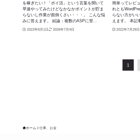
を稼ぎたい！「ポイ活」という言葉を聞いて
簡単ってレビュ
早速やってみたけどなかなかポイントが貯ま
れともWordP
らないし作業が面倒くさい・・・。 こんな悩
らない方がいい
みに答えます。 結論：複数のASPに登...
えます。 本記事で
2022年8月1日
2026年7月4日
2022年7月29日
1
ホーム
仕事、お金