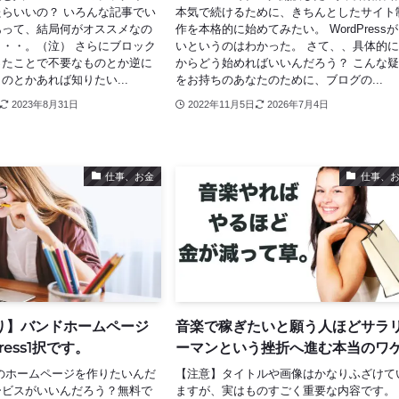
らいいの？ いろんな記事でい
本気で続けるために、きちんとしたサイト
あって、結局何がオススメなの
作を本格的に始めてみたい。 WordPress
・・。（泣） さらにブロック
いというのはわかった。 さて、、具体的
ったことで不要なものとか逆に
からどう始めればいいんだろう？ こんな
のとかあれば知りたい...
をお持ちのあなたのために、ブログの...
2023年8月31日
2022年11月5日
2026年7月4日
仕事、お金
仕事、
り】バンドホームページ
音楽で稼ぎたいと願う人ほどサラ
ress1択です。
ーマンという挫折へ進む本当のワ
のホームページを作りたいんだ
【注意】タイトルや画像はかなりふざけて
ービスがいいんだろう？無料で
ますが、実はものすごく重要な内容です。