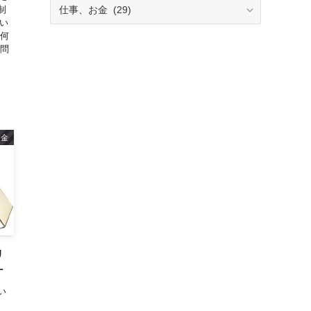
カ
制
テ
がい
ゴ
に何
リ
疑問
ー
お金
リ
ケ
い