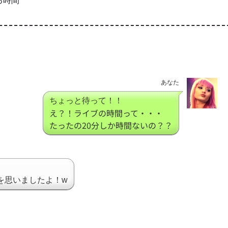
る時間
あなた
ちょっと待って！！
え？！ライブの時間って・・・
たったの20分しか時間ないの？？
を思いましたよ！w