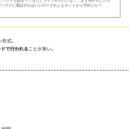
し！バンドも固まってきたしライブやりたいな！…まず何からしたら
ブハウスに電話すればいいの？それともネットから予約とか？…
ン形式。
ンドで行われる
ことが多い。