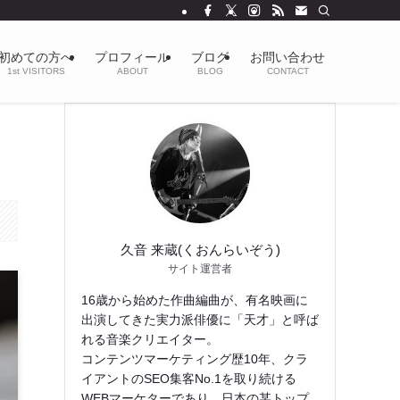
初めての方へ
プロフィール
ブログ
お問い合わせ
1st VISITORS
ABOUT
BLOG
CONTACT
久音 来蔵(くおんらいぞう)
サイト運営者
16歳から始めた作曲編曲が、有名映画に
出演してきた実力派俳優に「天才」と呼ば
れる音楽クリエイター。
コンテンツマーケティング歴10年、クラ
イアントのSEO集客No.1を取り続ける
WEBマーケターであり、日本の某トップ