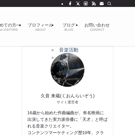
めての方へ
プロフィール
ブログ
お問い合わせ
st VISITORS
ABOUT
BLOG
CONTACT
音楽活動
ギター
仕事、お金
人間関係
久音 来蔵(くおんらいぞう)
サイト運営者
16歳から始めた作曲編曲が、有名映画に
出演してきた実力派俳優に「天才」と呼ば
れる音楽クリエイター。
コンテンツマーケティング歴10年、クラ