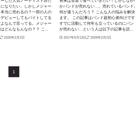
ューした人気アーティストみた
将来は音楽で食べていきたい！しかしなか
うになりたい。しかしメジャー
かバンドが売れない…。売れているバンド
ら本当に売れるの？一部の人の
何が違うんだろう？ こんな人の悩みを解
ーデビューしてもバイトしてる
ます。 この記事はバンド超初心者向けで
だよなんで言ってる。メジャー
すでに活動して何年も立っているのにバン
はどんなもんなの？？ こ...
が売れない…という人は以下の記事を読...
2026年2月2日
2017年5月13日
2026年2月2日
1