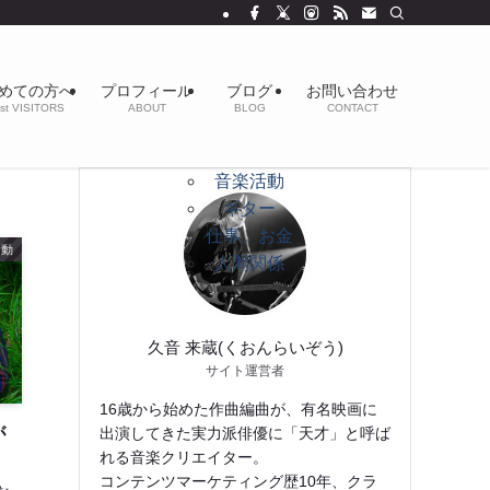
めての方へ
プロフィール
ブログ
お問い合わせ
st VISITORS
ABOUT
BLOG
CONTACT
音楽活動
ギター
仕事、お金
活動
人間関係
久音 来蔵(くおんらいぞう)
サイト運営者
16歳から始めた作曲編曲が、有名映画に
が
出演してきた実力派俳優に「天才」と呼ば
れる音楽クリエイター。
コンテンツマーケティング歴10年、クラ