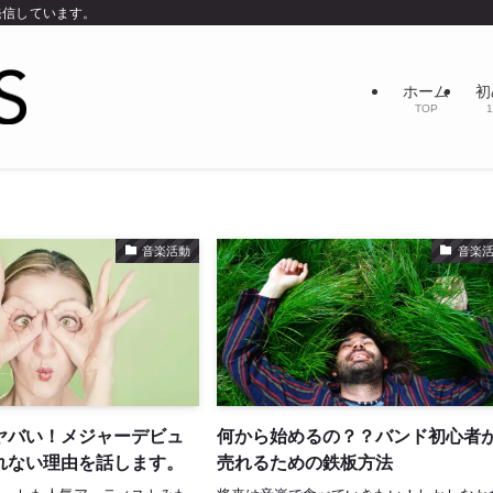
発信しています。
ホーム
初
TOP
1
音楽活動
音楽
ヤバい！メジャーデビュ
何から始めるの？？バンド初心者
れない理由を話します。
売れるための鉄板方法